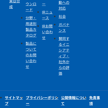
東亞合
動への
ウンロ
ー
成
対応
ード
IRニュ
社会
分野・
ース
用途別
ガバナ
IRお問
製品カ
ンス
い合わ
タログ
せ
賛同す
製品に
るイニ
ついて
シアテ
のお問
ィブ・
い合わ
社外か
せ
らの評
価
サイトマッ
プライバシーポリシ
公開情報につい
免責事
プ
ー
て
項