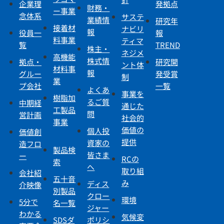
企業理
発拠点
財務・
ー事業
念体系
サステ
業績情
研究年
接着材
ナビリ
報
役員一
報
料事業
ティマ
覧
TREND
株主・
ネジメ
高機能
株式情
拠点・
研究開
ント体
材料事
報
グルー
発受賞
制
業
プ会社
一覧
よくあ
事業を
樹脂加
るご質
中期経
通じた
工製品
問
営計画
社会的
事業
価値の
個人投
価値創
提供
資家の
造フロ
製品検
皆さま
ー
RCの
索
へ
取り組
会社紹
五十音
み
ディス
介映像
別製品
クロー
環境
5分で
名一覧
ジャー
わかる
気候変
SDSダ
ポリシ