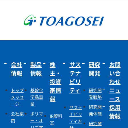
会社
製品
株
サス
研究
お問
情報
情報
主・
テナ
開発
い合
投資
ビリ
わせ
家情
ティ
ニュ
トップ
基幹化
研究開
メッセ
学品事
発戦略
報
ース
ージ
業
採用
研究開
サステ
会社案
ポリマ
発体制
ナビリ
情報
IR資料
内
ー・オ
ティ方
室
研究開
リゴマ
針