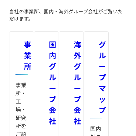
当社の事業所、国内・海外グループ会社がご覧いた
だけます。
事
国
海
グ
業
内
外
ル
所
グ
グ
ー
ル
ル
プ
事業
ー
ー
マ
所・
プ
プ
ッ
工
会
会
プ
場・
研究
社
社
所を
国内
ご紹