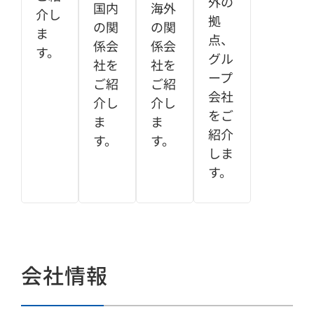
外の
国内
海外
介し
拠
の関
の関
ま
点、
係会
係会
す。
グル
社を
社を
ープ
ご紹
ご紹
会社
介し
介し
をご
ま
ま
紹介
す。
す。
しま
す。
会社情報