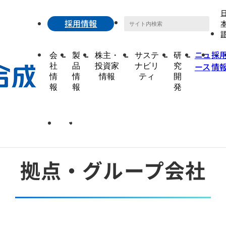
採用情報
ニュ
採
会
製
株主・
サステ
研
ース
情
社
品
投資家
ナビリ
究
トップページ
会社情報
情
情
情報
ティ
開
拠点・グループ会社
報
報
発
日本語
English
拠点・グループ会社